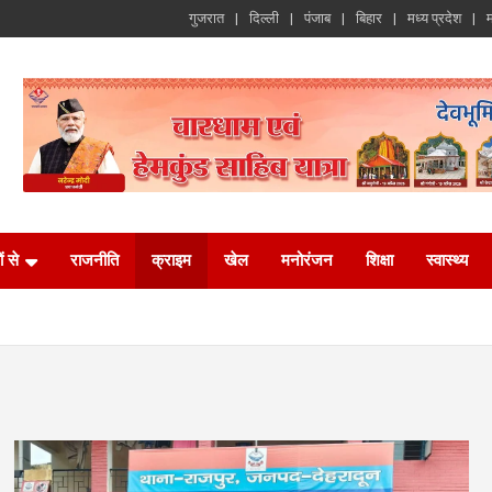
गुजरात
दिल्ली
पंजाब
बिहार
मध्य प्रदेश
म
ं से
राजनीति
क्राइम
खेल
मनोरंजन
शिक्षा
स्वास्थ्य