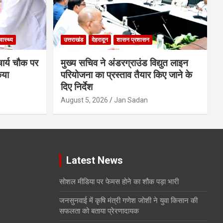
्वास्थ्य
उत्तराखंड
देहरादून
शासन प्रशासन
चार्य चौक पर
मुख्य सचिव ने अंडरग्राउंड विद्युत लाइन
िया
परियोजना का प्रस्ताव तैयार किए जाने के
दिए निर्देश
August 5, 2026
Jan Sadan
Latest News
सोशल मीडिया पर फेमस होने का शौक पड़ा भारी
जनसुनवाई में कृषि मंत्री गणेश जोशी ने युवा किसान की
सफलता को बताया प्रेरणादायक