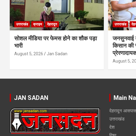
उत्तराखंड
क्राइम
देहरादून
उत्तराखंड
देह
सोशल मीडिया पर फेमस होने का शौक पड़ा
जनसुनवाई मे
भारी
किसान की 
प्रेरणादाय
August 5, 2026
Jan Sadan
August 5, 2
JAN SADAN
Main Na
देहरादून आसपा
उत्तराखंड
देश
विश्व