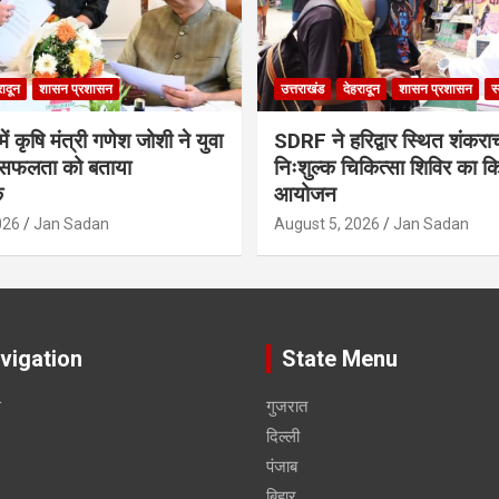
रादून
शासन प्रशासन
उत्तराखंड
देहरादून
शासन प्रशासन
स
ं कृषि मंत्री गणेश जोशी ने युवा
SDRF ने हरिद्वार स्थित शंकरा
सफलता को बताया
निःशुल्क चिकित्सा शिविर का क
क
आयोजन
026
Jan Sadan
August 5, 2026
Jan Sadan
vigation
State Menu
स
गुजरात
दिल्ली
पंजाब
बिहार