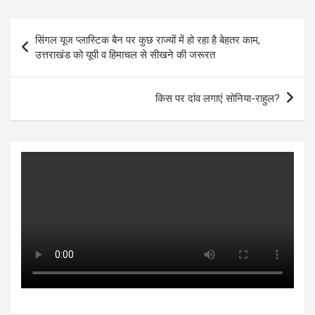
at
ce
tt
se
ke
ar
s
b
er
n
dI
e
Post
सिंगल यूज प्लास्टिक बैन पर कुछ राज्यों में हो रहा है बेहतर काम,
A
o
g
n
navigation
उत्तराखंड को यूपी व हिमाचल से सीखने की जरूरत
p
o
er
p
k
किस पर दांव लगाएं सोनिया-राहुल?