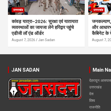
उत्तराखंड
उत्तराखंड
कांवड़ यात्रा–2026: सुरक्षा एवं यातायात
जनकल्याण, 
व्यवस्थाओं का जायजा लेने हरिद्वार पहुंचे
और आधारभू
एडीजी लॉ एंड ऑर्डर
कैबिनेट के
August 7, 2026
Jan Sadan
August 7, 2
JAN SADAN
Main Na
देहरादून आसपा
उत्तराखंड
देश
विश्व
राजनीति