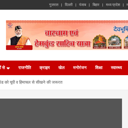
गुजरात
दिल्ली
पंजाब
बिहार
मध्य प्रदेश
म
ं से
राजनीति
क्राइम
खेल
मनोरंजन
शिक्षा
स्वास्थ्य
तराखंड को यूपी व हिमाचल से सीखने की जरूरत