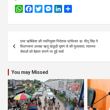
W
F
T
M
Li
S
h
a
wi
es
n
h
at
ce
tt
se
ke
ar
s
b
er
n
dI
e
Post
A
o
g
n
एम्स ऋषिकेश की नवनियुक्त निदेशक प्रोफेसर डा. मीनू सिंह ने
navigation
p
o
er
विधानसभा अध्यक्ष ऋतु खंडूडी भूषण से की मुलाकात, स्वास्थ्य
सेवाओं को बेहतर बनाने पर हुई चर्चा
p
k
You may Missed