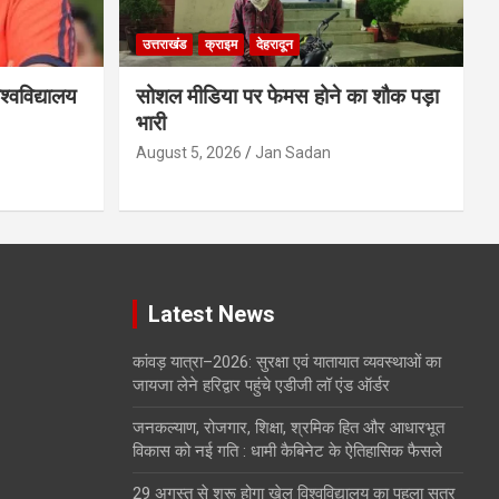
उत्तराखंड
क्राइम
देहरादून
्वविद्यालय
सोशल मीडिया पर फेमस होने का शौक पड़ा
भारी
August 5, 2026
Jan Sadan
Latest News
कांवड़ यात्रा–2026: सुरक्षा एवं यातायात व्यवस्थाओं का
जायजा लेने हरिद्वार पहुंचे एडीजी लॉ एंड ऑर्डर
जनकल्याण, रोजगार, शिक्षा, श्रमिक हित और आधारभूत
विकास को नई गति : धामी कैबिनेट के ऐतिहासिक फैसले
29 अगस्त से शुरू होगा खेल विश्वविद्यालय का पहला सत्र