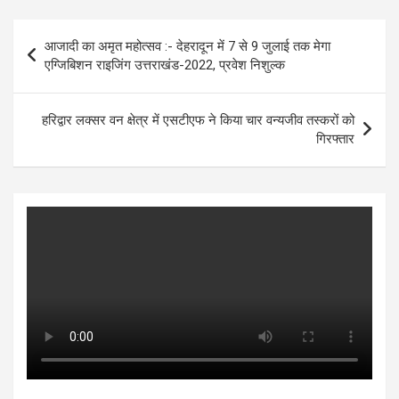
at
ce
tt
se
ke
ar
s
b
er
n
dI
e
Post
आजादी का अमृत महोत्सव :- देहरादून में 7 से 9 जुलाई तक मेगा
A
o
g
n
navigation
एग्जिबिशन राइजिंग उत्तराखंड-2022, प्रवेश निशुल्क
p
o
er
p
k
हरिद्वार लक्सर वन क्षेत्र में एसटीएफ ने किया चार वन्यजीव तस्करों को
गिरफ्तार