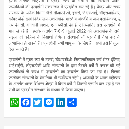
इसके अंतर्गत राष्ट्रीय व प्रदेश स्तर के लगभग 40 संस्थान अपनी
उपलब्धियों की प्रदर्शनी उत्तराखंड में प्रदर्शित कर रहे हैं। केंद्र और राज्य
सरकार के अनेक विभाग जैसे डीआरडीओ, इसरो, जीएसआई, सीएसआईआर,
कॉयर बोर्ड, कृषि निदेशालय-उत्तराखंड, भारतीय अंतर्देशीय जल प्राधिकरण, यू
एच डी सी, बागवानी मिशन, एनएचपीसी, डीएई, टीएचडीसी, इस प्रदर्शनी में
भाग ले रहे हैं। इसके अंतर्गत 7-8-9 जुलाई 2022 को उत्तराखंड के सभी
स्कूल एवं कॉलेज के विद्यार्थी विभिन्न संस्थानों की प्रदर्शनी देख कर के
लाभान्वित हो सकते हैं। प्रदर्शनी सभी आयु वर्ग के लिए हैं। सभी इसे निशुल्क
देख सकते हैं।
प्रदर्शनी में मुख्य रूप से इसरो, डीआरडीओ, जियोलॉजिकल सर्वे ऑफ इंडिया,
आईआईपी, टीएचडीसी आदि संस्थानों के द्वारा पिछले वर्षों में प्राप्त की गई
उपलब्धियां से संबंध में प्रदर्शनी का प्रदर्शन किया जा रहा है। जिसमें
उपरोक्त संस्थानों के वैज्ञानिक भी उपस्थित रहेंगे। आजादी के अमृत महोत्सव
के अंतर्गत भारत विभिन्न क्षेत्रों में विगत वर्षों में जितनी प्रगति कर रहा है उन
सभी का प्रदर्शन संस्थान के माध्यम से किया जाएगा।
W
F
T
M
Li
S
h
a
wi
es
n
h
at
ce
tt
se
ke
ar