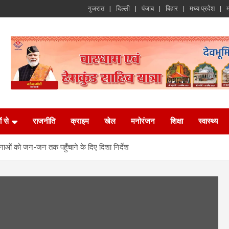
गुजरात
दिल्ली
पंजाब
बिहार
मध्य प्रदेश
म
ं से
राजनीति
क्राइम
खेल
मनोरंजन
शिक्षा
स्वास्थ्य
ाओं को जन-जन तक पहुँचाने के दिए दिशा निर्देश