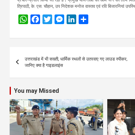
प्रचार-प्रसार किया जा रहा है। प्रमुख योजनाओं का आम जन को लाभ मिले, इ
त्रिपाठी, के. एस. चौहान, उप निदेशक मनोज वास्तव एवं रवि बिजारनियां उपस्
W
F
T
M
Li
S
h
a
wi
es
n
h
at
ce
tt
se
ke
ar
s
b
er
n
dI
e
Post
A
o
g
n
उत्तराखंड में भी सख्ती, धार्मिक स्थलों से उतरवाए गए लाउड स्पीकर,
navigation
p
o
er
जानिए क्या है गाइडलाइंस
p
k
You may Missed