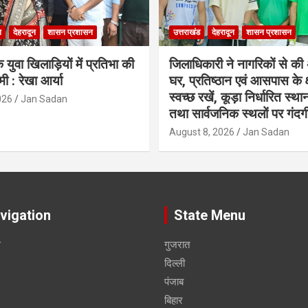
ल
देहरादून
शासन प्रशासन
उत्तराखंड
देहरादून
शासन प्रशासन
 युवा खिलाड़ियों में प्रतिभा की
जिलाधिकारी ने नागरिकों से क
ी : रेखा आर्या
घर, प्रतिष्ठान एवं आसपास के क्ष
स्वच्छ रखें, कूड़ा निर्धारित स्था
026
Jan Sadan
तथा सार्वजनिक स्थलों पर गंदगी
August 8, 2026
Jan Sadan
vigation
State Menu
स
गुजरात
दिल्ली
पंजाब
बिहार