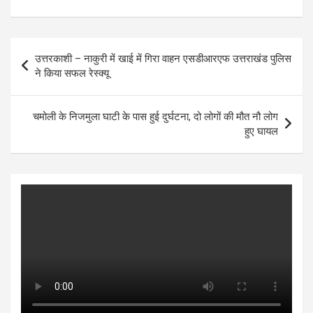
h
a
wi
es
n
h
at
ce
tt
se
ke
ar
s
b
er
n
dI
e
Post
उत्तरकाशी – नाकुरी में खाई में गिरा वाहन एसडीआरएफ उत्तराखंड पुलिस
A
o
g
n
navigation
ने किया सफल रेस्क्यू
p
o
er
p
k
चमोली के निजमुला घाटी के पास हुई दुर्घटना, दो लोगों की मौत नौ लोग
हुए घायल