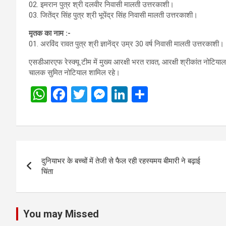
02. इमरान पुत्र श्री दलवीर निवासी मालती उत्तरकाशी।
03. जितेंद्र सिंह पुत्र श्री भूपेंद्र सिंह निवासी मालती उत्तरकाशी।
मृतक का नाम :-
01. अरविंद रावत पुत्र श्री ज्ञानेंद्र उम्र 30 वर्ष निवासी मालती उत्तरकाशी।
एसडीआरएफ रेस्क्यू टीम में मुख्य आरक्षी भरत रावत, आरक्षी श्रीकांत नोटिया
चालक सुमित नोटियाल शामिल रहे।
W
F
T
M
Li
S
h
a
wi
es
n
h
at
ce
tt
se
ke
ar
s
b
er
n
dI
e
Post
A
o
g
n
दुनियाभर के बच्चों में तेजी से फैल रही रहस्यमय बीमारी ने बढ़ाई
navigation
p
o
er
चिंता
p
k
You may Missed