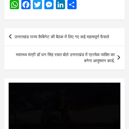
W
F
T
M
Li
S
h
a
wi
es
n
h
at
ce
tt
se
ke
ar
s
b
er
n
dI
e
Post
उत्तराखंड राज्य कैबिनेट की बैठक में लिए गए कई महत्वपूर्ण फैसले
A
o
g
n
navigation
p
o
er
स्वास्थ्य मंत्री डॉ धन सिंह रावत बोले उत्तराखंड में प्रत्येक व्यक्ति का
p
k
बनेगा आयुष्मान कार्ड,