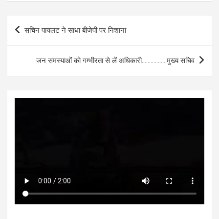
at
ce
tt
se
ke
ar
s
b
er
n
dI
e
Post
सचिन पायलट ने साधा बीजेपी पर निशाना
A
o
g
n
navigation
p
o
er
जन समस्याओं को गम्भीरता से लें अधिकारी……………..मुख्य सचिव
p
k