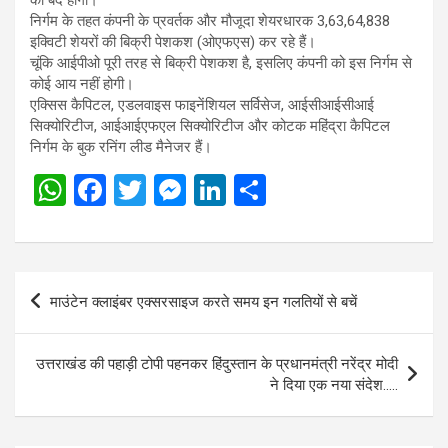
निर्गम के तहत कंपनी के प्रवर्तक और मौजूदा शेयरधारक 3,63,64,838
इक्विटी शेयरों की बिक्री पेशकश (ओएफएस) कर रहे हैं।
चूंकि आईपीओ पूरी तरह से बिक्री पेशकश है, इसलिए कंपनी को इस निर्गम से
कोई आय नहीं होगी।
एक्सिस कैपिटल, एडलवाइस फाइनेंशियल सर्विसेज, आईसीआईसीआई
सिक्योरिटीज, आईआईएफएल सिक्योरिटीज और कोटक महिंद्रा कैपिटल
निर्गम के बुक रनिंग लीड मैनेजर हैं।
W
F
T
M
Li
S
h
a
wi
es
n
h
at
ce
tt
se
ke
ar
s
b
er
n
dI
e
Post
माउंटेन क्लाइंबर एक्सरसाइज करते समय इन गलतियों से बचें
A
o
g
n
navigation
p
o
er
उत्तराखंड की पहाड़ी टोपी पहनकर हिंदुस्तान के प्रधानमंत्री नरेंद्र मोदी
p
k
ने दिया एक नया संदेश…..