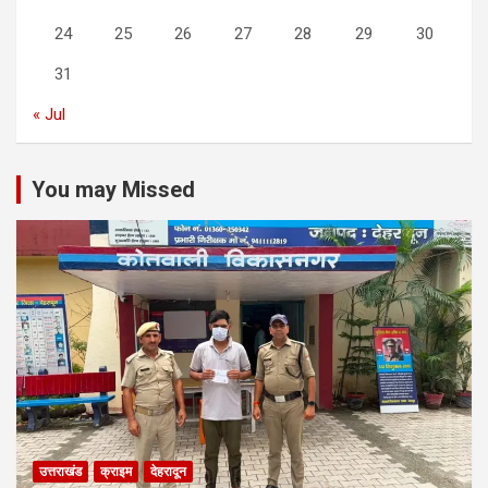
24
25
26
27
28
29
30
31
« Jul
You may Missed
उत्तराखंड
क्राइम
देहरादून