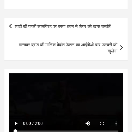
h
a
wi
es
n
h
at
ce
tt
se
ke
ar
s
b
er
n
dI
e
Post
शादी की पहली सालगिरह पर वरुण धवन ने शेयर की खास तस्वीरें
A
o
g
n
navigation
p
o
er
मान्यवर ब्रांड की मालिक वेदांत फैशन का आईपीओ चार फरवरी को
p
k
खुलेगा