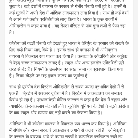
चुका है। कई देशों में वायरस के प्रसार से गंभीर स्थिति बनी हुई है। इनमें से
कई मुल्‍कों ने अपने देश में आंशिक लाकडाउन लगा दिया है। साथ ही कई देशों
ने अपने यहां कठोर प्रतिबंधों को लागू किया है। भारत के कुछ राज्‍यों में
ओमिक्रोन ने कहर ढाया है। यह डेल्‍टा वैरिएंट से पांच गुना तेजी से फैल रहा
है।
कोरोना की बढती स्थिति को देखते हुए भारत ने वैरिएंट के प्रसार को रोकने के
लिए कड़े नियम लागू किये है । इसके साथ ही कनाडा में भी ओमिक्रोन
वायरस ने विकराल रूप घारण कर लिया है। कनाडा के ओंटारियो और क्‍यूबेक
ने बेहद सख्‍त लाकडाउन लगाए हैं। स्‍कूल और अन्‍य इनडोर एक्टिविटी पूरी
तरह से बंद हैं। नियमों के उल्‍लंघन पर सख्‍त सजा का प्रावधान किया गया
है। नियम तोड़ने पर छह हजार डालर का जुर्माना है।
साथ ही यूरोपीय देश ब्रिटेन ओमिक्रोन से सबसे ज्‍यादा प्रभावित देशों में से
एक है। ब्रिटेन में सरकार दुविधा में है। ब्रिटेन में लाकडाउन का जमकर
विरोध हो रहा है। प्रधानमंत्री बोरिस जान्‍सन ने कहा है कि देश में स्‍कूल और
व्‍यापारिक क्रियाकलाप बंद नहीं होंगे। यूरोपीय यूनियन के देशों ने बढ़ते कोरोना
के बाद स्‍कूल और व्‍यापार बंद नहीं करने का फैसला किया है।
अमेरिका में भी कोरोना वायरस ने विकराल रूप धारण कर लिया है। अमेरिका
में संघीय और राज्‍य सरकारें लाकडाउन लगाने से कतरा रही हैं। ओमिक्रोन
के प्रसार के बावजूद आधे से ज्‍यादा राज्‍यों में व्‍यापारिक प्रतिष्‍ठान खुले हुए