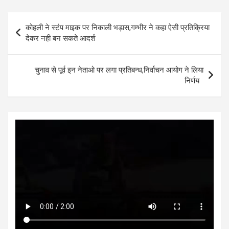
at
ce
tt
se
ke
ar
s
b
er
n
dI
e
Post
कोहली ने स्टंप माइक पर निकाली भड़ास,गम्भीर ने कहा ऐसी प्रतिक्रिया
A
o
g
n
navigation
देकर नही बन सकते आदर्श
p
o
er
p
k
चुनाव से पूर्व इन नेताओ पर लगा प्रतिबन्ध,निर्वाचन आयोग ने लिया
निर्णय