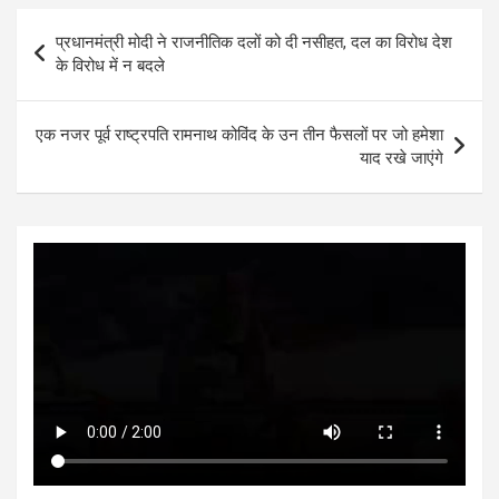
s
b
er
n
dI
e
Post
प्रधानमंत्री मोदी ने राजनीतिक दलों को दी नसीहत, दल का विरोध देश
A
o
g
n
navigation
के विरोध में न बदले
p
o
er
p
k
एक नजर पूर्व राष्ट्रपति रामनाथ कोविंद के उन तीन फैसलों पर जो हमेशा
याद रखे जाएंगे