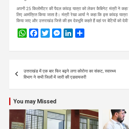
अपनी 25 किलोमीटर की पैदल कांवड़ यात्रा को लेकर कैबिनेट मंत्री ने कहा 
लिए आमंत्रित किया जाता है। मंत्री रेखा आर्या ने कहा कि इस कांवड़ यात्रा
किया जाए और उत्तराखंड जिसे की हम देवभूमि कहते हैं वहां पर बेटियों को 
W
F
T
M
Li
S
h
a
wi
es
n
h
at
ce
tt
se
ke
ar
s
b
er
n
dI
e
Post
A
o
g
n
उत्तराखंड में एक बार फिर बढ़ने लगा कोरोना का संकट, स्वास्थ्य
navigation
p
o
er
विभाग ने सभी जिलों में जारी की एडवायजरी
p
k
You may Missed