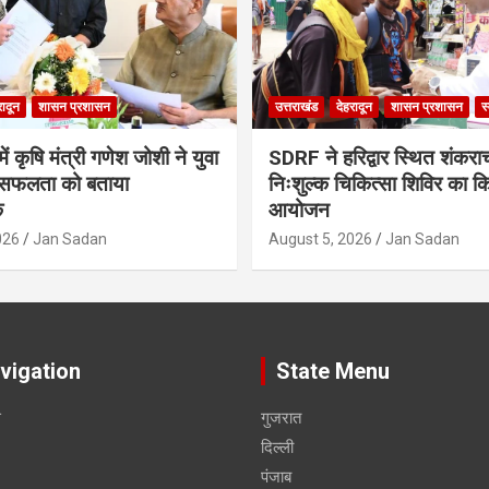
रादून
शासन प्रशासन
उत्तराखंड
देहरादून
शासन प्रशासन
स
ं कृषि मंत्री गणेश जोशी ने युवा
SDRF ने हरिद्वार स्थित शंकरा
सफलता को बताया
निःशुल्क चिकित्सा शिविर का क
क
आयोजन
026
Jan Sadan
August 5, 2026
Jan Sadan
vigation
State Menu
स
गुजरात
दिल्ली
पंजाब