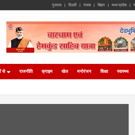
गुजरात
दिल्ली
पंजाब
बिहार
मध्य प्रदेश
म
ं से
राजनीति
क्राइम
खेल
मनोरंजन
शिक्षा
स्वास्थ्य