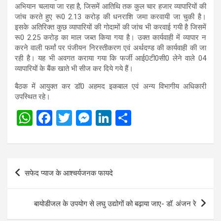
अभियान चलाया जा रहा है, जिसमें आतिथि तक कुल चार हजार व्यापारियों की
जांच करते हुए रू0 2.13 करोड़ की धनराशि जमा करवायी जा चुकी है।
इसके अतिरिक्त कुछ व्यापारियों की गोदामों की जांच भी करवाई गयी है जिसमें
रू0 2.25 करोड़ का माल जब्त किया गया है। उक्त कार्यवाही में व्यापार न
करने वाली फर्मां पर पंजीयन निरस्तीकरण एवं अर्थदण्ड की कार्यवाही की जा
रही है। यह भी अवगत कराया गया कि फर्जी आई0टी0सी0 लेने वाले 04
व्यापारियों के बैंक खाते भी सीज कर दिये गये हैं।
बैठक में आयुक्त कर डॉ0 अहमद इकबाल एवं अन्य विभागीय अधिकारी
उपस्थित रहे।
W
F
T
M
Li
S
h
a
wi
es
n
h
at
ce
tt
se
ke
ar
s
b
er
n
dI
e
Post
सफेद प्याज के आश्चर्यजनक फायदे
A
o
g
n
navigation
p
o
er
बायोडीजल के उपयोग से लघु उद्योगों को बढ़ाया जाए- डॉ. अंजन रे
p
k