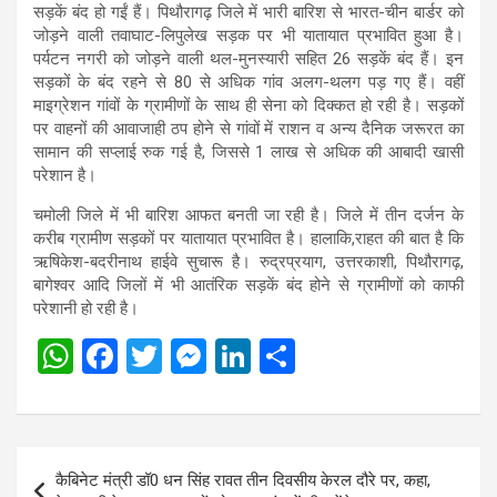
सड़कें बंद हो गईं हैं। पिथौरागढ़ जिले में भारी बारिश से भारत-चीन बार्डर को
जोड़ने वाली तवाघाट-लिपुलेख सड़क पर भी यातायात प्रभावित हुआ है।
पर्यटन नगरी को जोड़ने वाली थल-मुनस्यारी सहित 26 सड़कें बंद हैं। इन
सड़कों के बंद रहने से 80 से अधिक गांव अलग-थलग पड़ गए हैं। वहीं
माइग्रेशन गांवों के ग्रामीणों के साथ ही सेना को दिक्कत हो रही है। सड़कों
पर वाहनों की आवाजाही ठप होने से गांवों में राशन व अन्य दैनिक जरूरत का
सामान की सप्लाई रुक गई है, जिससे 1 लाख से अधिक की आबादी खासी
परेशान है।
चमोली जिले में भी बारिश आफत बनती जा रही है। जिले में तीन दर्जन के
करीब ग्रामीण सड़कों पर यातायात प्रभावित है। हालाकि,राहत की बात है कि
ऋषिकेश-बदरीनाथ हाईवे सुचारू है। रुद्रप्रयाग, उत्तरकाशी, पिथौरागढ़,
बागेश्वर आदि जिलों में भी आतंरिक सड़कें बंद होने से ग्रामीणों को काफी
परेशानी हो रही है।
W
F
T
M
Li
S
h
a
wi
es
n
h
at
ce
tt
se
ke
ar
s
b
er
n
dI
e
Post
कैबिनेट मंत्री डॉ0 धन सिंह रावत तीन दिवसीय केरल दौरे पर, कहा,