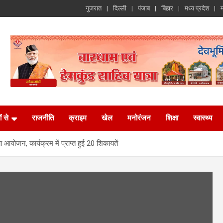
गुजरात
दिल्ली
पंजाब
बिहार
मध्य प्रदेश
म
ं से
राजनीति
क्राइम
खेल
मनोरंजन
शिक्षा
स्वास्थ्य
आयोजन, कार्यक्रम में प्राप्त हुई 20 शिकायतें