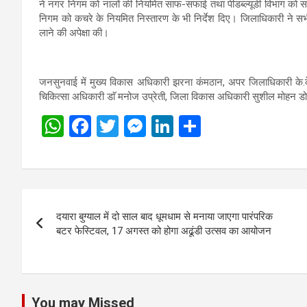
ने नगर निगम को नालों की नियमित साफ-सफाई तथा पीडब्ल्यूडी विभाग को सड़क
निगम को कचरे के नियमित निस्तारण के भी निर्देश दिए। जिलाधिकारी ने सभी 
लाने की अपेक्षा की।
जनसुनवाई में मुख्य विकास अधिकारी झरना कंमठान, अपर जिलाधिकारी के.के
चिकित्सा अधिकारी डाॅ मनोज उप्रेती, जिला विकास अधिकारी सुशील मोहन ड
W
F
T
M
Li
S
h
a
wi
es
n
h
at
ce
tt
se
ke
ar
s
b
er
n
dI
e
Post
A
o
g
n
दयारा बुग्याल में दो साल बाद धूमधाम से मनाया जाएगा पारंपरिक
navigation
p
o
er
बटर फेस्टिवल, 17 अगस्त को होगा अढूंडी उत्सव का आयोजन
p
k
You may Missed