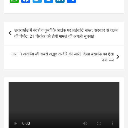
h
a
wi
es
n
h
at
ce
tt
se
ke
ar
s
b
er
n
dI
e
Post
उत्तराखंड में बंदरों व कुत्तों के आतंक पर हाईकोर्ट सख्त, सरकार से तलब
A
o
g
n
navigation
की रिर्पोट, 21 सितंबर को होगी मामले की अगली सुनवाई
p
o
er
p
k
नासा ने अंतरिक्ष की सबसे अद्भुत तस्वीरें की जारी, दिखा ब्रह्मांड का ऐसा
नया रूप