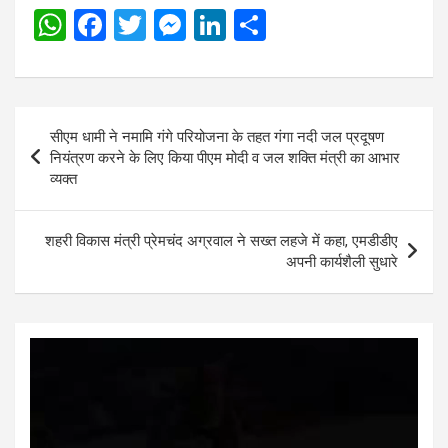
W
F
T
M
Li
S
h
a
wi
es
n
h
at
ce
tt
se
ke
ar
s
b
er
n
dI
e
Post
सीएम धामी ने नमामि गंगे परियोजना के तहत गंगा नदी जल प्रदूषण
A
o
g
n
navigation
नियंत्रण करने के लिए किया पीएम मोदी व जल शक्ति मंत्री का आभार
p
o
er
व्यक्त
p
k
शहरी विकास मंत्री प्रेमचंद अग्रवाल ने सख्त लहजे में कहा, एमडीडीए
अपनी कार्यशैली सुधारे