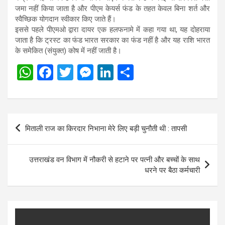
जमा नहीं किया जाता है और पीएम केयर्स फंड के तहत केवल बिना शर्त और
स्वैच्छिक योगदान स्वीकार किए जाते हैं।
इससे पहले पीएमओ द्वारा दायर एक हलफनामे में कहा गया था, यह दोहराया
जाता है कि ट्रस्ट का फंड भारत सरकार का फंड नहीं है और यह राशि भारत
के समेकित (संयुक्त) कोष में नहीं जाती है।
W
F
T
M
Li
S
h
a
wi
es
n
h
at
ce
tt
se
ke
ar
s
b
er
n
dI
e
Post
मिताली राज का किरदार निभाना मेरे लिए बड़ी चुनौती थी : तापसी
A
o
g
n
navigation
p
o
er
उत्तराखंड वन विभाग में नौकरी से हटाने पर पत्नी और बच्चों के साथ
p
k
धरने पर बैठा कर्मचारी