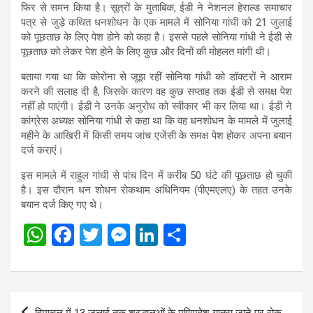
फिर से समन किया है। सूत्रों के मुताबिक, ईडी ने नेशनल हेराल्ड समाचार
पत्र से जुड़े कथित धनशोधन के एक मामले में सोनिया गांधी को 21 जुलाई
को पूछताछ के लिए पेश होने को कहा है। इससे पहले सोनिया गांधी ने ईडी से
पूछताछ को लेकर पेश होने के लिए कुछ और दिनों की मोहलत मांगी थी।
बताया गया था कि कोरोना से जूझ रहीं सोनिया गांधी को डॉक्टरों ने आराम
करने की सलाह दी है, जिसके कारण वह कुछ सप्ताह तक ईडी से समक्ष पेश
नहीं हो पाएंगी। ईडी ने उनके अनुरोध को स्वीकार भी कर लिया था। ईडी ने
कांग्रेस अध्यक्ष सोनिया गांधी से कहा था कि वह धनशोधन के मामले में जुलाई
महीने के आखिरी में किसी समय जांच एजेंसी के समक्ष पेश होकर अपना बयान
दर्ज कराएं।
इस मामले में राहुल गांधी से पांच दिन में करीब 50 घंटे की पूछताछ हो चुकी
है। इस दौरान धन शोधन रोकथाम अधिनियम (पीएमएलए) के तहत उनके
बयान दर्ज किए गए थे।
W
F
T
M
Li
S
h
a
wi
es
n
h
at
ce
tt
se
ke
ar
s
b
er
n
dI
e
Post
हिमाचल में 13 जुलाई तक श्रद्धालुओं के मणिमहेश यात्रा जाने पर रोक