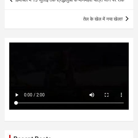
A
o
g
n
navigation
p
o
er
तेल के खेल में नया खेला!
p
k