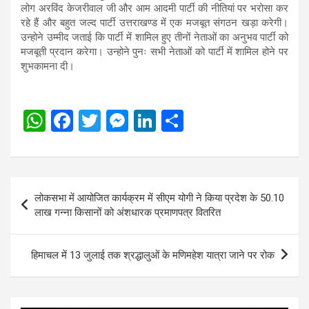
लोग अरविंद केजरीवाल जी और आम आदमी पार्टी की नीतियां पर भरोसा कर
रहे हैं और बहुत जल्द पार्टी उत्तराखण्ड में एक मजबूत संगठन खड़ा करेगी।
उन्होने उम्मीद जताई कि पार्टी में शामिल हुए तीनों नेताओं का अनुभव पार्टी को
मजबूती प्रदान करेगा। उन्होने पुनः सभी नेताओं को पार्टी में शामिल होने पर
शुभकामना दी।
W
F
T
M
Li
S
h
a
wi
es
n
h
at
ce
tt
se
ke
ar
s
b
er
n
dI
e
Post
लोकसभा में आयोजित कार्यक्रम में सीएम योगी ने किया प्रदेश के 50.10
A
o
g
n
navigation
लाख गन्ना किसानों को अंशधारक प्रमाणपत्र वितरित
p
o
er
p
k
हिमाचल में 13 जुलाई तक श्रद्धालुओं के मणिमहेश यात्रा जाने पर रोक