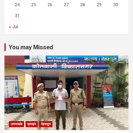
24
25
26
27
28
29
30
31
« Jul
You may Missed
उत्तराखंड
क्राइम
देहरादून