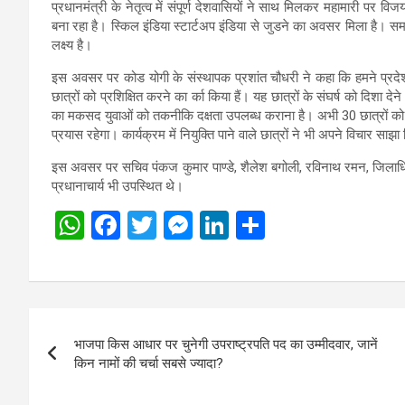
प्रधानमंत्री के नेतृत्व में संपूर्ण देशवासियों ने साथ मिलकर महामारी पर व
बना रहा है। स्किल इंडिया स्टार्टअप इंडिया से जुडने का अवसर मिला है। सम
लक्ष्य है।
इस अवसर पर कोड योगी के संस्थापक प्रशांत चौधरी ने कहा कि हमने प्रदेश क
छात्रों को प्रशिक्षित करने का र्का किया हैं। यह छात्रों के संघर्ष को दिशा दे
का मकसद युवाओं को तकनीकि दक्षता उपलब्ध कराना है। अभी 30 छात्रों को प्
प्रयास रहेगा। कार्यक्रम में नियुक्ति पाने वाले छात्रों ने भी अपने विचार साझा
इस अवसर पर सचिव पंकज कुमार पाण्डे, शैलेश बगोली, रविनाथ रमन, जिलाधिक
प्रधानाचार्य भी उपस्थित थे।
W
F
T
M
Li
S
h
a
wi
es
n
h
at
ce
tt
se
ke
ar
s
b
er
n
dI
e
Post
A
o
g
n
भाजपा किस आधार पर चुनेगी उपराष्ट्रपति पद का उम्मीदवार, जानें
navigation
p
o
er
किन नामों की चर्चा सबसे ज्यादा?
p
k