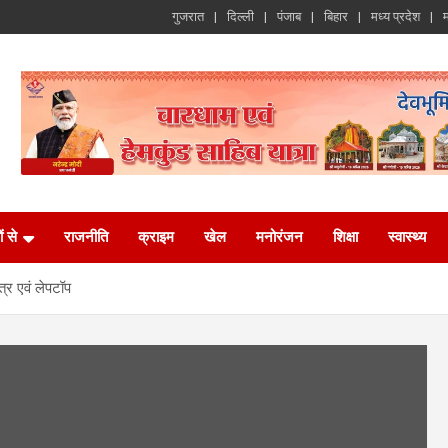
गुजरात
दिल्ली
पंजाब
बिहार
मध्य प्रदेश
म
ं से
राजनीति
क्राइम
खेल
मनोरंजन
शिक्षा
स्वास्थ्य
त्र एवं लेपटॉप