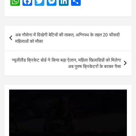
W
F
T
M
Li
S
h
a
wi
es
n
h
at
ce
tt
se
ke
ar
s
b
er
n
dI
e
Post
अब नौसेना में दिखेगी बेटियों की ताकत, अग्निपथ के तहत 20 फीसदी
A
o
g
n
navigation
महिलाओं को मौका
p
o
er
p
k
न्यूजीलैंड क्रिकेट बोर्ड ने किया बड़ा ऐलान, महिला खिलाडिय़ों को मिलेगा
अब पुरुष क्रिकेटरों के बराबर पैसा