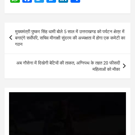
h
a
wi
es
n
h
at
ce
tt
se
ke
ar
s
b
er
n
dI
e
Post
मुख्यमंत्री पुष्कर सिंह धामी बोले 5 साल में उत्तराखण्ड को पर्यटन क्षेत्र में
A
o
g
n
navigation
बनाएंगे सर्वाेपरि, सचिव मीनाक्षी सुंदरम की अध्यक्षता में होगा एक कमेटी का
p
o
er
गठन
p
k
अब नौसेना में दिखेगी बेटियों की ताकत, अग्निपथ के तहत 20 फीसदी
महिलाओं को मौका