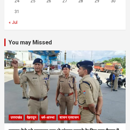
24
25
26
27
28
29
30
31
« Jul
You may Missed
उत्तराखंड
देहरादून
धर्म-आस्था
शासन प्रशासन