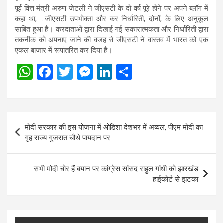
पूर्व वित्त मंत्री अरुण जेटली ने जीएसटी के दो वर्ष पूरे होने पर अपने ब्लॉग में
कहा था, …जीएसटी उपभोक्ता और कर निर्धारिती, दोनों, के लिए अनुकूल
साबित हुआ है। करदाताओं द्वारा दिखाई गई सकारात्मकता और निर्धारिती द्वारा
तकनीक को अपनाए जाने की वजह से जीएसटी ने वास्तव में भारत को एक
एकल बाजार में रूपांतरित कर दिया है।
W
F
T
M
Li
S
h
a
wi
es
n
h
at
ce
tt
se
ke
ar
s
b
er
n
dI
e
Post
मोदी सरकार की इस योजना में ओडिशा देशभर में अव्वल, पीएम मोदी का
A
o
g
n
navigation
गृह राज्य गुजरात चौथे पायदान पर
p
o
er
p
k
सभी मोदी चोर हैं बयान पर कांग्रेस सांसद राहुल गांधी को झारखंड
हाईकोर्ट से झटका