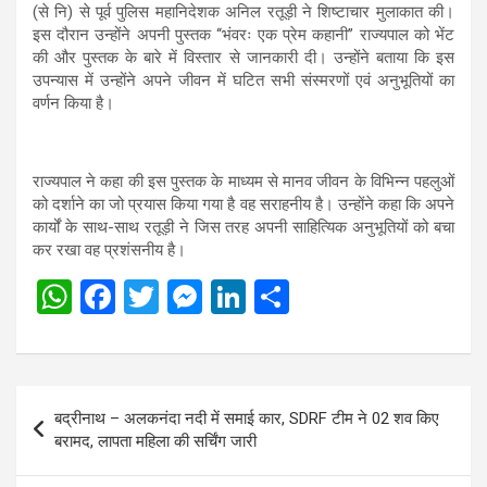
(से नि) से पूर्व पुलिस महानिदेशक अनिल रतूड़ी ने शिष्टाचार मुलाकात की।
इस दौरान उन्होंने अपनी पुस्तक ‘‘भंवरः एक प्रेम कहानी’’ राज्यपाल को भेंट
की और पुस्तक के बारे में विस्तार से जानकारी दी। उन्होंने बताया कि इस
उपन्यास में उन्होंने अपने जीवन में घटित सभी संस्मरणों एवं अनुभूतियों का
वर्णन किया है।
राज्यपाल ने कहा की इस पुस्तक के माध्यम से मानव जीवन के विभिन्न पहलुओं
को दर्शाने का जो प्रयास किया गया है वह सराहनीय है। उन्होंने कहा कि अपने
कार्यों के साथ-साथ रतूड़ी ने जिस तरह अपनी साहित्यिक अनुभूतियों को बचा
कर रखा वह प्रशंसनीय है।
W
F
T
M
Li
S
h
a
wi
es
n
h
at
ce
tt
se
ke
ar
s
b
er
n
dI
e
Post
बद्रीनाथ – अलकनंदा नदी में समाई कार, SDRF टीम ने 02 शव किए
A
o
g
n
navigation
बरामद, लापता महिला की सर्चिंग जारी
p
o
er