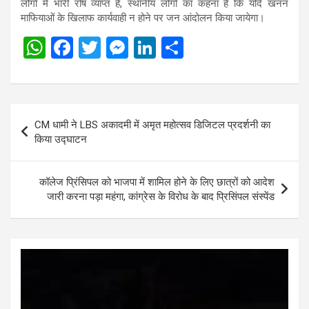
लोगों में भारी रोष व्याप्त है, स्थानीय लोगों का कहना है कि यदि खनन
माफियाओं के खिलाफ कार्यवाही न होने पर जन आंदोलन किया जायेगा।
W
F
T
M
Li
S
h
a
wi
es
n
h
at
ce
tt
se
ke
ar
s
b
er
n
dI
e
Post
CM धामी ने LBS अकादमी में अमृत महोत्सव डिजिटल प्रदर्शनी का
A
o
g
n
navigation
किया उद्घाटन
p
o
er
p
k
कॉलेज प्रिंसिपल को भाजपा में शामिल होने के लिए छात्रों को आदेश
जारी करना पड़ा महंगा, कांग्रेस के विरोध के बाद प्रिसिंपल संस्पेंड