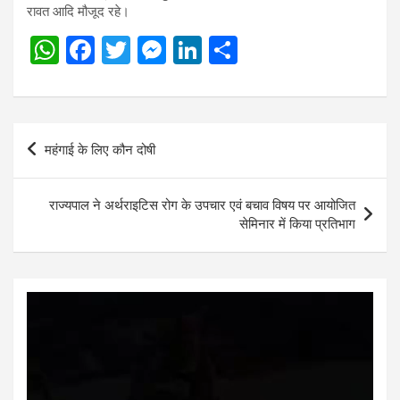
रावत आदि मौजूद रहे।
W
F
T
M
Li
S
h
a
wi
es
n
h
at
ce
tt
se
ke
ar
s
b
er
n
dI
e
Post
महंगाई के लिए कौन दोषी
A
o
g
n
navigation
p
o
er
राज्यपाल ने अर्थराइटिस रोग के उपचार एवं बचाव विषय पर आयोजित
p
k
सेमिनार में किया प्रतिभाग