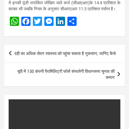
में इनकी पूंजी भारांकित जोखिम वाले कर्ज (सीआएआर)के 14.4 प्रतिशत के
बराबर थी जबकि नियम के अनुसार सीआरएआर 11.5 प्रतिशत पर्याप्त है।
W
F
T
M
Li
S
h
a
wi
es
n
h
at
ce
tt
se
ke
ar
s
b
er
n
dI
e
Post
दही का अधिक सेवन स्वास्थ्य को पहुंचा सकता है नुकसान, जानिए कैसे
A
o
g
n
navigation
p
o
er
यूपी में 150 कंपनी पैरामिलिट्री फोर्स संभालेगी विधानसभा चुनाव की
p
k
कमान