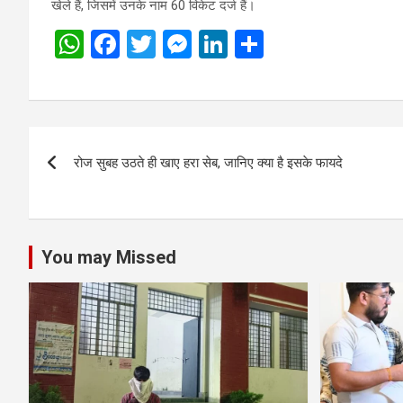
खेले हैं, जिसमें उनके नाम 60 विकेट दर्ज हैं।
W
F
T
M
Li
S
h
a
wi
es
n
h
at
ce
tt
se
ke
ar
s
b
er
n
dI
e
Post
A
o
g
n
रोज सुबह उठते ही खाए हरा सेब, जानिए क्या है इसके फायदे
navigation
p
o
er
p
k
You may Missed