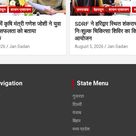
रादून
शासन प्रशासन
उत्तराखंड
देहरादून
शासन प्रशासन
स
ं कृषि मंत्री गणेश जोशी ने युवा
SDRF ने हरिद्वार स्थित शंकरा
सफलता को बताया
निःशुल्क चिकित्सा शिविर का क
क
आयोजन
026
Jan Sadan
August 5, 2026
Jan Sadan
vigation
State Menu
स
गुजरात
दिल्ली
पंजाब
बिहार
मध्य प्रदेश