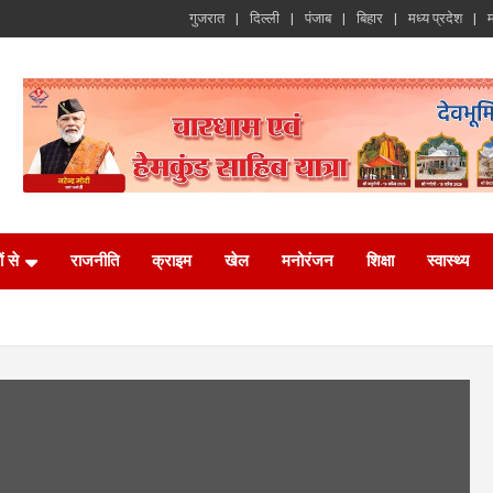
गुजरात
दिल्ली
पंजाब
बिहार
मध्य प्रदेश
म
ं से
राजनीति
क्राइम
खेल
मनोरंजन
शिक्षा
स्वास्थ्य