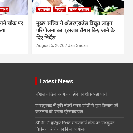
्वास्थ्य
उत्तराखंड
देहरादून
शासन प्रशासन
चार्य चौक पर
मुख्य सचिव ने अंडरग्राउंड विद्युत लाइन
िया
परियोजना का प्रस्ताव तैयार किए जाने के
दिए निर्देश
August 5, 2026
Jan Sadan
Latest News
सोशल मीडिया पर फेमस होने का शौक पड़ा भारी
जनसुनवाई में कृषि मंत्री गणेश जोशी ने युवा किसान की
सफलता को बताया प्रेरणादायक
SDRF ने हरिद्वार स्थित शंकराचार्य चौक पर निःशुल्क
चिकित्सा शिविर का किया आयोजन