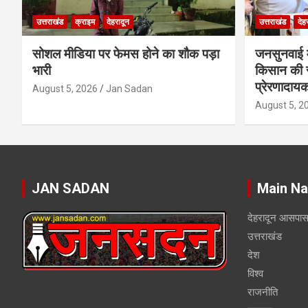
उत्तराखंड
क्राइम
देहरादून
उत्तराखंड
देह
सोशल मीडिया पर फेमस होने का शौक पड़ा
जनसुनवाई मे
भारी
किसान की 
प्रेरणादाय
August 5, 2026
Jan Sadan
August 5, 2
JAN SADAN
Main Na
देहरादून आसपा
उत्तराखंड
देश
विश्व
राजनीति