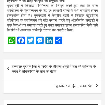
क्रियान्वयन की शीघ्र स्वीकृति का अनुरोध किया
मुख्यमंत्री ने किसाऊ परियोजना का जिक्र करते हुए कहा कि उक्त
परियोजना के क्रियान्वयन के लिए छः लाभार्थी राज्यों के मध्य समझौता ज्ञापन
हस्ताक्षरित होना है। मुख्यमंत्री ने केंद्रीय मंत्री से किशाऊ बहुउद्देशीय
परियोजना के कार्यान्वयन को गति प्रदान करने हेतु अंतर्राज्यीय समझौते में
कुछ बिन्दुओं का समावेश करते हुए उक्त समझौता ज्ञापन हस्ताक्षरित किये जाने
के संबंध में आवश्यक कार्यवाही करवाने का अनुरोध किया।
W
F
T
M
Li
S
h
a
wi
es
n
h
at
ce
tt
se
ke
ar
s
b
er
n
dI
e
Post
राज्यपाल गुरमीत सिंह ने प्रदेश के सीमान्त क्षेत्रों में चल रहे प्रोजेक्ट के
A
o
g
n
navigation
संबंध में अधिकारियों के साथ की बैठक
p
o
er
p
k
बुलडोजर का इंजन चलता रहेगा