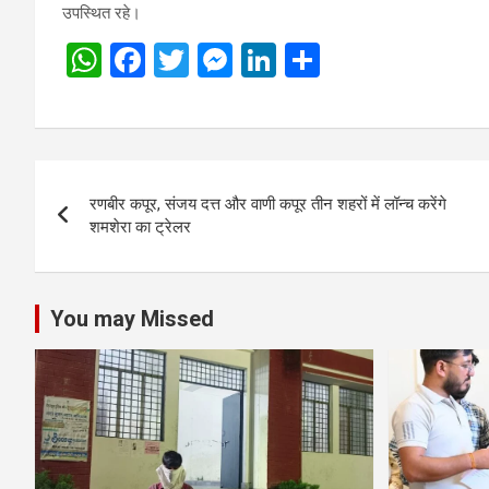
उपस्थित रहे।
W
F
T
M
Li
S
h
a
wi
es
n
h
at
ce
tt
se
ke
ar
s
b
er
n
dI
e
Post
A
o
g
n
रणबीर कपूर, संजय दत्त और वाणी कपूर तीन शहरों में लॉन्च करेंगे
navigation
p
o
er
शमशेरा का ट्रेलर
p
k
You may Missed