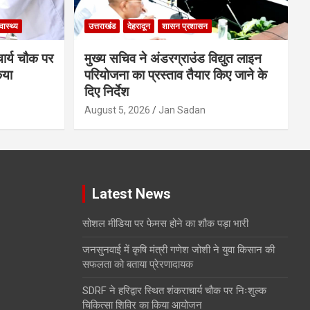
्वास्थ्य
उत्तराखंड
देहरादून
शासन प्रशासन
चार्य चौक पर
मुख्य सचिव ने अंडरग्राउंड विद्युत लाइन
िया
परियोजना का प्रस्ताव तैयार किए जाने के
दिए निर्देश
August 5, 2026
Jan Sadan
Latest News
सोशल मीडिया पर फेमस होने का शौक पड़ा भारी
जनसुनवाई में कृषि मंत्री गणेश जोशी ने युवा किसान की
सफलता को बताया प्रेरणादायक
SDRF ने हरिद्वार स्थित शंकराचार्य चौक पर निःशुल्क
चिकित्सा शिविर का किया आयोजन