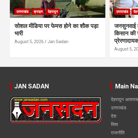
उत्तराखंड
क्राइम
देहरादून
उत्तराखंड
देह
सोशल मीडिया पर फेमस होने का शौक पड़ा
जनसुनवाई मे
भारी
किसान की 
प्रेरणादाय
August 5, 2026
Jan Sadan
August 5, 2
JAN SADAN
Main Na
देहरादून आसपा
उत्तराखंड
देश
विश्व
राजनीति