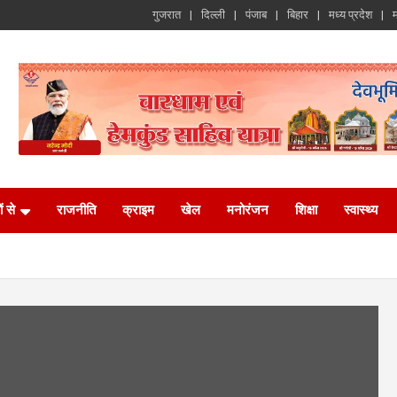
गुजरात
दिल्ली
पंजाब
बिहार
मध्य प्रदेश
म
ं से
राजनीति
क्राइम
खेल
मनोरंजन
शिक्षा
स्वास्थ्य