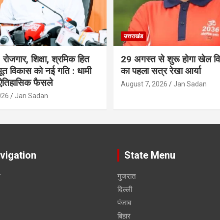
उत्तराखंड
रोजगार, शिक्षा, श्रमिक हित
29 अगस्त से शुरू होगा खेल विश
त विकास को नई गति : धामी
का पहला सत्र रेखा आर्या
 ऐतिहासिक फैसले
August 7, 2026
Jan Sadan
026
Jan Sadan
vigation
State Menu
स
गुजरात
दिल्ली
पंजाब
बिहार