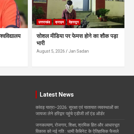
उत्तराखंड
क्राइम
देहरादून
्वविद्यालय
सोशल मीडिया पर फेमस होने का शौक पड़ा
भारी
August 5, 2026
Jan Sadan
Latest News
कांवड़ यात्रा–2026: सुरक्षा एवं यातायात व्यवस्थाओं का
जायजा लेने हरिद्वार पहुंचे एडीजी लॉ एंड ऑर्डर
जनकल्याण, रोजगार, शिक्षा, श्रमिक हित और आधारभूत
विकास को नई गति : धामी कैबिनेट के ऐतिहासिक फैसले