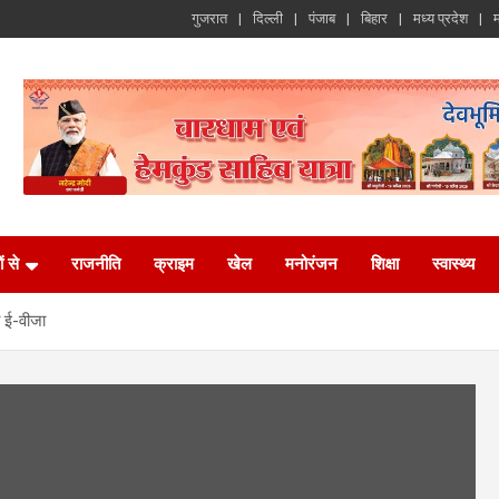
गुजरात
दिल्ली
पंजाब
बिहार
मध्य प्रदेश
म
ं से
राजनीति
क्राइम
खेल
मनोरंजन
शिक्षा
स्वास्थ्य
ो ई-वीजा