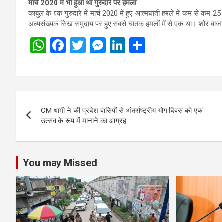
मार्च 2020 में भी हुआ था गुरुदारे पर हमला
काबुल के एक गुरुदारे में मार्च 2020 में हुए आत्मघाती हमले में कम से क
अल्पसंख्यक सिख समुदाय पर हुए सबसे घातक हमलों में से एक था। शोर बाजार 
W
F
T
M
Li
S
h
a
wi
es
n
h
at
ce
tt
se
ke
ar
s
b
er
n
dI
e
Post
A
o
g
n
CM धामी ने की प्रदेश वासियों से अंतर्राष्ट्रीय योग दिवस को एक
navigation
p
o
er
उत्सव के रूप में मानाने का आग्रह
p
k
You may Missed