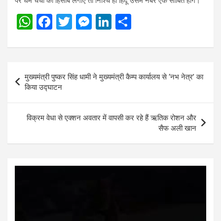
पर धर्म चर्चा का हिसाब लगाए तो निश्चि ही हिंदू उसमें नंबर एक साबित होंगे।
W
F
T
M
Li
S
h
a
wi
es
n
h
at
ce
tt
se
ke
ar
s
b
er
n
dI
e
Post
मुख्यमंत्री पुष्कर सिंह धामी ने मुख्यमंत्री कैम्प कार्यालय से ‘नभ नेत्र’ का
A
o
g
n
navigation
किया उद्घाटन
p
o
er
p
k
विक्रम वेधा से एक्शन अवतार में वापसी कर रहे हैं ऋतिक रोशन और
सैफ अली खान