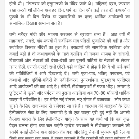
होती थी। मंगलवार को हनुमानजी के मंदिर जाते थे। महिलाएं व्रत, उपवास
रखा करती थीं लेकिन अब हर दिन, धर्म का दिन और कई तरह की कथाओं व
पुरूषों के भी दिन विशेष या एकादशियों पर व्रत, धार्मिक आयोजनों का
सामाजिक दिखावा सामान्य बात है।
तभी नरेंद्र मोदी और भाजपा सरकार से ब्राह्मण धन्य हैं। आठ वर्षों में
महानगरों, नगरों, गांव-कस्बों में सर्वाधिक मांग पंडितों, पुजारियों की बढ़ी है और
सर्वाधिक विस्तार मंदिरों का हुआ है। ब्राह्मणों की सामाजिक प्रतिष्ठा और
कमाई बढ़ी है तो कथावाचकों के नाते ब्रांडिंग भी गजब! भाजपा के सांसदों,
विधायकों और नेताओं की देखा-देखी अब दूसरी पार्टियो के नेताओं से लेकर
नगर सेठों, एससी-एसटी सभी छोटी-बड़ी जातियों में होड़ है कि वे भी धर्म-कर्म
की गतिविधियों में आगे दिखलाई दें। तभी पूजा-पाठ, भक्ति, प्रवचन, पर्व
कथाओं और मूर्तियों-मंदिरों के नवीनीकरण, पुनर्स्थापना, पुन:प्राण प्रतिष्ठा
आदि आयोजनों की बाढ़ आई है। मंदिरों, तीर्थयात्राओं में गजब भीड़। लगता है
छुट्टियों में घूमने और पर्यटन का पुराना आइडिया अब 70-80 फीसदी धार्मिक
यात्रा में परिवर्तित है। हर मंदिर नई रौनक, नए शृंगार में चकाचक। लोग कथा
सुनने के लिए राजस्थान से रामेश्वर जा रहे हैं। चारधाम की यात्राओं के लिए
हेलीकॉप्टर सेवा के लिए मारामारी है तो एक यात्रा पूरी हुई नहीं कि अगली
कैलाश यात्रा के लिए हेलीकॉप्टर यात्रा के साथ यह चर्चा भी कि वहां कुछ
पैदल चलना होगा, क्या चल पाएंगें! प्रदेश सरकारों ने तीर्थयात्रा करवाने की
स्कीमें बनाईं लेकिन अब सांसद-विधायक और हिंदू सेनानी चुपचाप पूरी रेल या
डिब्बे बुक करवा कर शहर में हल्ला करवाते हैं कि फलांजी की कथा रामेश्वर में