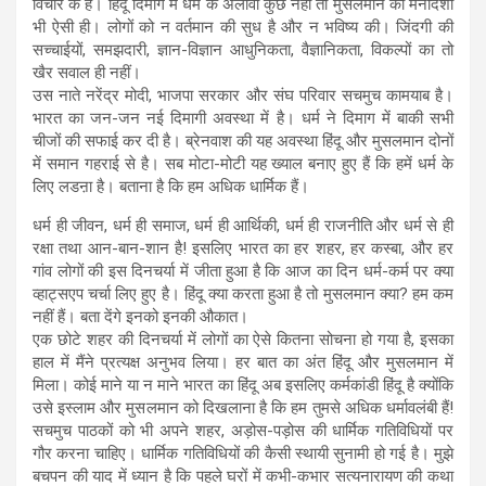
विचार के हैं। हिंदू दिमाग में धर्म के अलावा कुछ नहीं तो मुसलमान की मनोदशा
भी ऐसी ही। लोगों को न वर्तमान की सुध है और न भविष्य की। जिंदगी की
सच्चाईयों, समझदारी, ज्ञान-विज्ञान आधुनिकता, वैज्ञानिकता, विकल्पों का तो
खैर सवाल ही नहीं।
उस नाते नरेंद्र मोदी, भाजपा सरकार और संघ परिवार सचमुच कामयाब है।
भारत का जन-जन नई दिमागी अवस्था में है। धर्म ने दिमाग में बाकी सभी
चीजों की सफाई कर दी है। ब्रेनवाश की यह अवस्था हिंदू और मुसलमान दोनों
में समान गहराई से है। सब मोटा-मोटी यह ख्याल बनाए हुए हैं कि हमें धर्म के
लिए लडऩा है। बताना है कि हम अधिक धार्मिक हैं।
धर्म ही जीवन, धर्म ही समाज, धर्म ही आर्थिकी, धर्म ही राजनीति और धर्म से ही
रक्षा तथा आन-बान-शान है! इसलिए भारत का हर शहर, हर कस्बा, और हर
गांव लोगों की इस दिनचर्या में जीता हुआ है कि आज का दिन धर्म-कर्म पर क्या
व्हाट्सएप चर्चा लिए हुए है। हिंदू क्या करता हुआ है तो मुसलमान क्या? हम कम
नहीं हैं। बता देंगे इनको इनकी औकात।
एक छोटे शहर की दिनचर्या में लोगों का ऐसे कितना सोचना हो गया है, इसका
हाल में मैंने प्रत्यक्ष अनुभव लिया। हर बात का अंत हिंदू और मुसलमान में
मिला। कोई माने या न माने भारत का हिंदू अब इसलिए कर्मकांडी हिंदू है क्योंकि
उसे इस्लाम और मुसलमान को दिखलाना है कि हम तुमसे अधिक धर्मावलंबी हैं!
सचमुच पाठकों को भी अपने शहर, अड़ोस-पड़ोस की धार्मिक गतिविधियों पर
गौर करना चाहिए। धार्मिक गतिविधियों की कैसी स्थायी सुनामी हो गई है। मुझे
बचपन की याद में ध्यान है कि पहले घरों में कभी-कभार सत्यनारायण की कथा