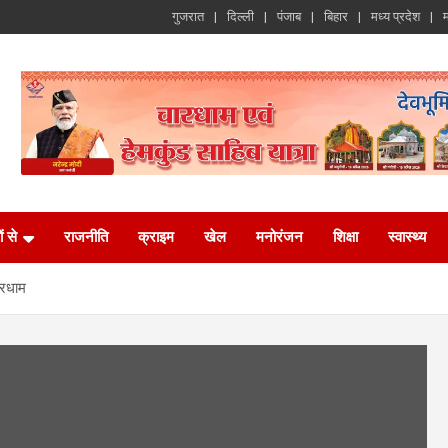
गुजरात
दिल्ली
पंजाब
बिहार
मध्य प्रदेश
म
ं से
राजनीति
क्राइम
खेल
मनोरंजन
शिक्षा
स्वास्थ्य
ारधाम