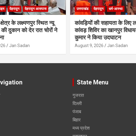
ाइम
देहरादून
देहरादून आसपास
उत्तराखंड
देहरादून
धर्म-आस्था
ेत्र के लक्ष्मणपुर स्थित न्यू
कांवड़ियों की सहायता के लिए 
स की दुकान को देर रात चोरों ने
कांवड़ शिविर का खानपुर विधा
ना
कुमार ने किया उदघाटन
026
Jan Sadan
August 9, 2026
Jan Sadan
vigation
State Menu
स
गुजरात
दिल्ली
पंजाब
बिहार
मध्य प्रदेश