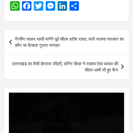
W
F
T
M
Li
S
h
a
wi
es
n
h
at
ce
tt
se
ke
ar
s
b
er
n
dI
e
Post
गैरसैंण जाकर माफी मागेंगे पूर्व सीएम हरीश रावत, जानें भाजपा सरकार का
A
o
g
n
navigation
कौन सा फैसला गुजरा नागवार
p
o
er
p
k
उत्तराखंड का मैसी हेमराज जौहरी, कॉर्नर किक ने मचाया ऐसा धमाल की
सीएम धामी भी हुए फैन