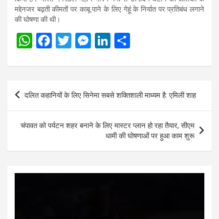
मद्देनजर बढ़ती कीमतों पर काबू पाने के लिए गेहूं के निर्यात पर प्रतिबंध लगाने
की घोषणा की थी।
W
F
T
M
Li
S
h
a
wi
es
n
h
at
ce
tt
se
ke
ar
s
b
er
n
dI
e
Post
दलित कहानियों के लिए सिनेमा सबसे शक्तिशाली माध्यम है: एमिली शाह
A
o
g
n
navigation
p
o
er
चंपावत को पर्यटन शहर बनाने के लिए मास्टर प्लान हो रहा तैयार, सीएम
p
k
धामी की घोषणाओं पर हुआ काम शुरू