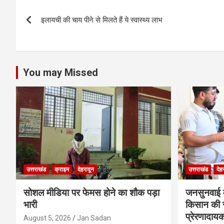
s
b
er
n
dI
e
Post
A
o
g
n
इलायची की चाय पीने से मिलते हैं ये स्वास्थ्य लाभ
navigation
p
o
er
p
k
You may Missed
उत्तराखंड
क्राइम
देहरादून
उत्तराखंड
देह
सोशल मीडिया पर फेमस होने का शौक पड़ा
जनसुनवाई मे
भारी
किसान की 
प्रेरणादाय
August 5, 2026
Jan Sadan