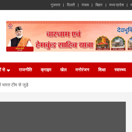
गुजरात
दिल्ली
पंजाब
बिहार
मध्य प्रदेश
म
ं से
राजनीति
क्राइम
खेल
मनोरंजन
शिक्षा
स्वास्थ्य
भारत टीम से जुड़े