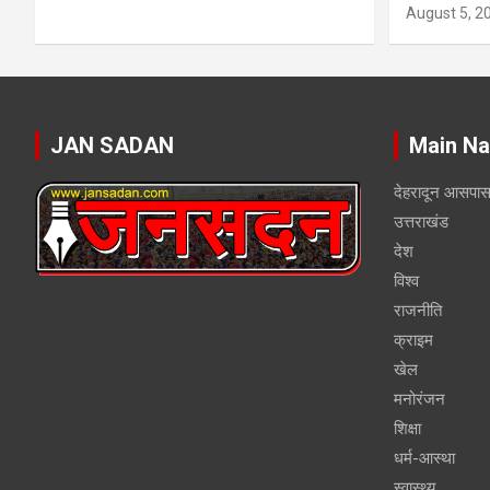
August 5, 2
JAN SADAN
Main Na
देहरादून आसपा
उत्तराखंड
देश
विश्व
राजनीति
क्राइम
खेल
मनोरंजन
शिक्षा
धर्म-आस्था
स्वास्थ्य