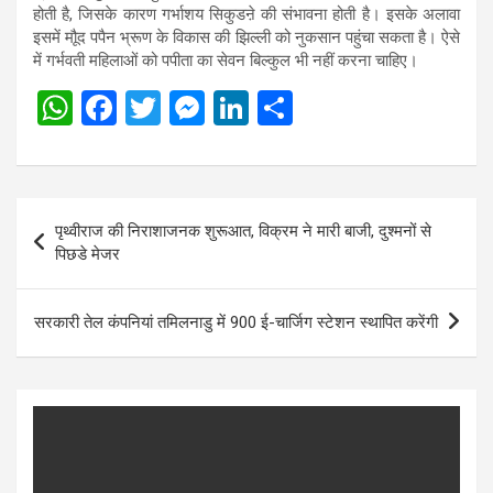
होती है, जिसके कारण गर्भाशय सिकुडऩे की संभावना होती है। इसके अलावा
इसमें मौूद पपैन भ्रूण के विकास की झिल्ली को नुकसान पहुंचा सकता है। ऐसे
में गर्भवती महिलाओं को पपीता का सेवन बिल्कुल भी नहीं करना चाहिए।
W
F
T
M
Li
S
h
a
wi
es
n
h
at
ce
tt
se
ke
ar
s
b
er
n
dI
e
Post
पृथ्वीराज की निराशाजनक शुरूआत, विक्रम ने मारी बाजी, दुश्मनों से
A
o
g
n
navigation
पिछडे मेजर
p
o
er
p
k
सरकारी तेल कंपनियां तमिलनाडु में 900 ई-चार्जिग स्टेशन स्थापित करेंगी