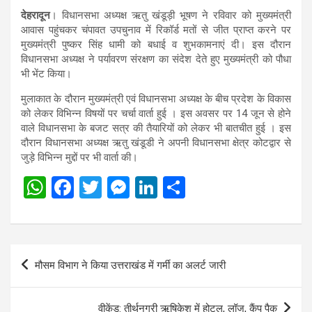
देहरादून
। विधानसभा अध्यक्ष ऋतु खंडूड़ी भूषण ने रविवार को मुख्यमंत्री
आवास पहुंचकर चंपावत उपचुनाव में रिकॉर्ड मतों से जीत प्राप्त करने पर
मुख्यमंत्री पुष्कर सिंह धामी को बधाई व शुभकामनाएं दी। इस दौरान
विधानसभा अध्यक्ष ने पर्यावरण संरक्षण का संदेश देते हुए मुख्यमंत्री को पौधा
भी भेंट किया।
मुलाकात के दौरान मुख्यमंत्री एवं विधानसभा अध्यक्ष के बीच प्रदेश के विकास
को लेकर विभिन्न विषयों पर चर्चा वार्ता हुई । इस अवसर पर 14 जून से होने
वाले विधानसभा के बजट सत्र की तैयारियों को लेकर भी बातचीत हुई । इस
दौरान विधानसभा अध्यक्ष ऋतु खंडूडी ने अपनी विधानसभा क्षेत्र कोटद्वार से
जुड़े विभिन्न मुद्दों पर भी वार्ता की।
W
F
T
M
Li
S
h
a
wi
es
n
h
at
ce
tt
se
ke
ar
s
b
er
n
dI
e
Post
मौसम विभाग ने किया उत्तराखंड में गर्मी का अलर्ट जारी
A
o
g
n
navigation
p
o
er
वीकेंड: तीर्थनगरी ऋषिकेश में होटल, लॉज, कैंप पैक