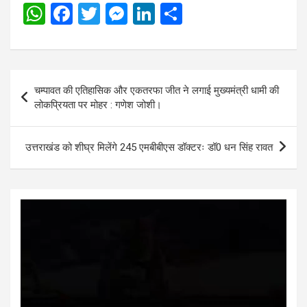
W
F
T
M
Li
S
h
a
wi
es
n
h
at
ce
tt
se
ke
ar
s
b
er
n
dI
e
Post
चम्पावत की एतिहासिक और एकतरफा जीत ने लगाई मुख्यमंत्री धामी की
A
o
g
n
navigation
लोकप्रियता पर मोहर : गणेश जोशी।
p
o
er
p
k
उत्तराखंड को शीघ्र मिलेंगे 245 एमबीबीएस डॉक्टरः डॉ0 धन सिंह रावत