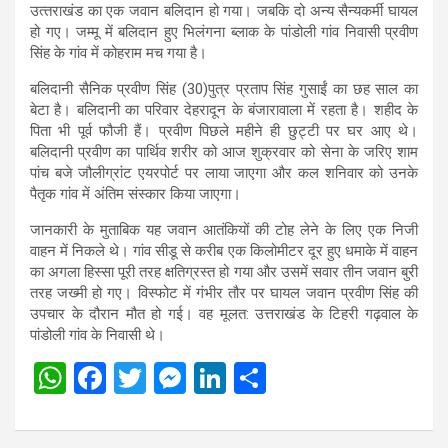
उत्‍तराखंड का एक जवान बलिदान हो गया। जबकि दो अन्य सैन्यकर्मी घायल
हो गए। जम्मू में बलिदान हुए भिलंगना ब्लाक के पांडोली गांव निवासी प्रवीण
सिंह के गांव में कोहराम मच गया है।
बलिदानी सैनिक प्रवीण सिंह (30)पुत्र प्रताप सिंह गुसाईं का छह साल का
बेटा है। बलिदानी का परिवार देहरादून के बंजारावाला में रहता है। शहीद के
पिता भी पूर्व फौजी हैं। प्रवीण पिछले महीने ही छुट्टी पर घर आए थे।
बलिदानी प्रवीण का पार्थिव शरीर को आज शुक्रवार को सेना के जरिए शाम
पांच बजे जौलीग्रांट एयरपोर्ट पर लाया जाएगा और कल शनिवार को उनके
पैतृक गांव में अंतिम संस्कार किया जाएगा।
जानकारी के मुताबिक यह जवान आतंकियों की टोह लेने के लिए एक निजी
वाहन में निकले थे। गांव सीडू से करीब एक किलोमीटर दूर हुए धमाके में वाहन
का अगला हिस्सा पूरी तरह क्षतिग्रस्त हो गया और उसमें सवार तीन जवान बुरी
तरह जख्मी हो गए। विस्फोट में गंभीर तौर पर घायल जवान प्रवीण सिंह की
उपचार के दौरान मौत हो गई। वह मूलत: उत्तराखंड के टिहरी गढ़वाल के
पांडोली गांव के निवासी थे।
W
F
T
M
Li
S
h
a
wi
es
n
h
at
ce
tt
se
ke
ar