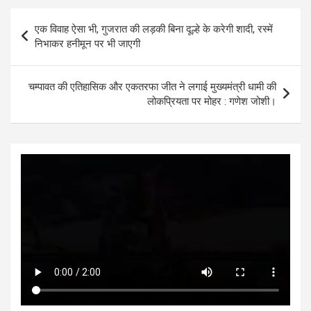
s
b
er
n
dI
e
Post
एक विवाह ऐसा भी, गुजरात की लड़की बिना दूल्हे के करेगी शादी, रस्में
A
o
g
n
navigation
निभाकर हनीमून पर भी जाएगी
p
o
er
p
k
चम्पावत की एतिहासिक और एकतरफा जीत ने लगाई मुख्यमंत्री धामी की
लोकप्रियता पर मोहर : गणेश जोशी।