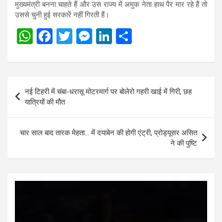
मुख्यमंत्री बनना चाहते हैं और उस राज्य में अमुक नेता हाथ पैर मार रहे हैं तो
उससे चुनी हुई सरकारें नहीं गिरती हैं।
W
F
T
M
Li
S
h
a
wi
es
n
h
at
ce
tt
se
ke
ar
s
b
er
n
dI
e
Post
नई टिहरी में चंबा-धरासू मोटरमार्ग पर बोलेरो गहरी खाई में गिरी, छह
A
o
g
n
navigation
यात्रियों की मौत
p
o
er
p
k
चार साल बाद तारक मेहता… में दयाबेन की होगी एंट्री, प्रोड्यूसर असित
ने की पुष्टि