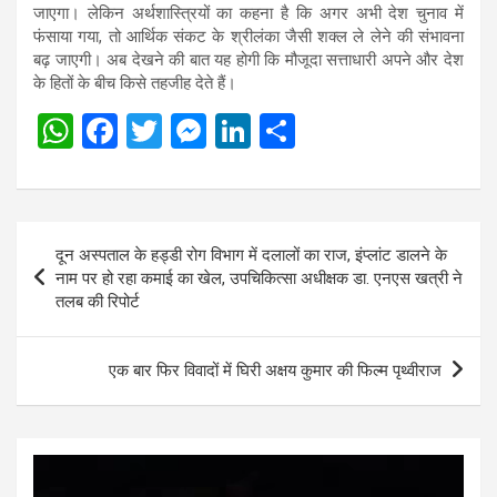
जाएगा। लेकिन अर्थशास्त्रियों का कहना है कि अगर अभी देश चुनाव में
फंसाया गया, तो आर्थिक संकट के श्रीलंका जैसी शक्ल ले लेने की संभावना
बढ़ जाएगी। अब देखने की बात यह होगी कि मौजूदा सत्ताधारी अपने और देश
के हितों के बीच किसे तहजीह देते हैं।
W
F
T
M
Li
S
h
a
wi
es
n
h
at
ce
tt
se
ke
ar
s
b
er
n
dI
e
Post
दून अस्पताल के हड्डी रोग विभाग में दलालों का राज, इंप्लांट डालने के
A
o
g
n
navigation
नाम पर हो रहा कमाई का खेल, उपचिकित्सा अधीक्षक डा. एनएस खत्री ने
p
o
er
तलब की रिपोर्ट
p
k
एक बार फिर विवादों में घिरी अक्षय कुमार की फिल्म पृथ्वीराज