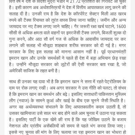
वित्त वर्ष में देश के विदेशी मुद्रा भंडार में 21.72 प्रतिशत की गिरावट आ चुकी
है। इसी कारण अब अर्थशास्त्रियों ने देश में वित्तीय आपातकाल लागू करने की
सलाह दी है। उनकी राय है कि देश के कॉरपोरेट सेक्टर मिली आठ खरब
रुपये की टैक्स रियायत को तुरंत वापस लिया जाना चाहिए। जमीन और अन्य
जायदाद पर नए टैक्स लगाए जाने चाहिए। गैर जरूरी रक्षा खर्च घटाने, 1600
सीसी से अधिक क्षमता वाले वाहनों पर इमरजेंसी टैक्स लगाने, बिजली शुल्क दो
गुना करने, और आठ सौ वर्ग गज से अधिक के आवासीय जायदाद पर कर
लगाने की सलाह भी मौजूदा शाहबाज शरीफ सरकार को दी गई है। मगर
सरकार के लिए इस सलाह को मानना आसान नहीं है। पूर्व प्रधानमंत्री
इमरान खान और उनके समर्थकों ने पहले ही देश में बड़ा अभियान छेड़ रखा
है। उन्होंने मौजूदा सरकार को लूटेरों की ऐसी सरकार बता रखा है, जो
अमेरिकी साजिश के तहत बनी है।
साथ ही उनका यह दावा भी है कि इमरान खान ने सत्ता में रहते पेट्रोलियम के
दाम पर रोक लगाए रखी। अब अगर सरकार ने उस नीति को पलटा, तो संभव
है कि इमरान खान का समर्थन और बढ़े। इसलिए सत्ताधारी पाकिस्तान मुस्लिम
लीग (नवाज) के सामने कुआं और खाई के बीच एक चुनने जैसी स्थिति है।
अगर वह अर्थव्यवस्था संभालने के लिए आपातकालीन कदम उठाती है, तो
उसका खामियाजा उसे साल भर बाद होने वाले आम चुनाव में उठाना पड़ सकता
है। इसलिए पार्टी के एक खेमे की राय है कि यह जोखिम उठाने के बजाय
नेशनल और प्रांतीय असेंबलियों को समय से पहले भंग करवा लिया जाए।
इससे नए चुनाव की मांग के लिए चलाया जा रहा इमरान खान का भोथरा हो