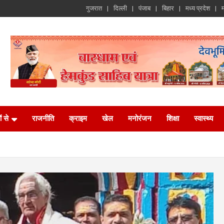
गुजरात
दिल्ली
पंजाब
बिहार
मध्य प्रदेश
म
ं से
राजनीति
क्राइम
खेल
मनोरंजन
शिक्षा
स्वास्थ्य