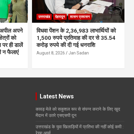
उत्तराखंड
देहरादून
शासन प्रशासन
ी अपील अपने
विधवा पेंशन के 2,36,983 लाभार्थियों को
ेत्रों को
1,500 रुपये प्रतिमाह की दर से 35.54
न पर ही डालें
करोड़ रुपये की दी गई धनराशि
 न फैलाएं
August 8, 2026
Jan Sadan
Latest News
कावड़ मेले को सकुशल रूप से संपन्न कराने के लिए खुद
मैदान में उतरे एसएसपी दून
उत्तराखंड के युवा खिलाड़ियों में प्रतिभा की नहीं कोई कमी :
रेखा आर्या