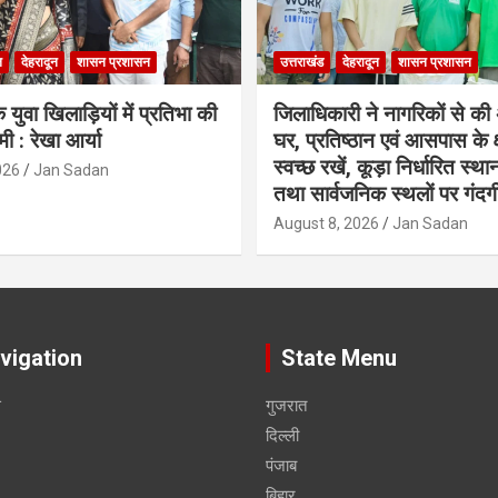
ल
देहरादून
शासन प्रशासन
उत्तराखंड
देहरादून
शासन प्रशासन
 युवा खिलाड़ियों में प्रतिभा की
जिलाधिकारी ने नागरिकों से क
ी : रेखा आर्या
घर, प्रतिष्ठान एवं आसपास के क्ष
स्वच्छ रखें, कूड़ा निर्धारित स्था
026
Jan Sadan
तथा सार्वजनिक स्थलों पर गंदगी
August 8, 2026
Jan Sadan
vigation
State Menu
स
गुजरात
दिल्ली
पंजाब
बिहार