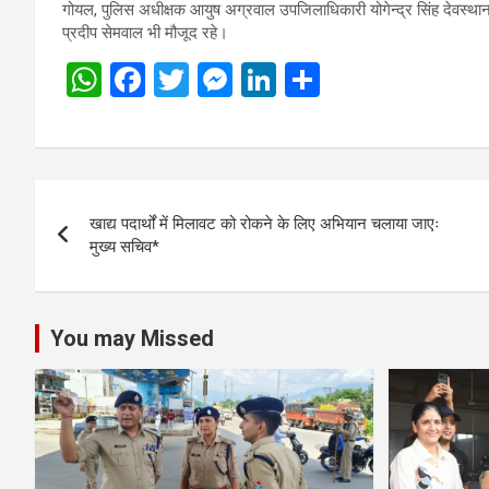
गोयल, पुलिस अधीक्षक आयुष अग्रवाल उपजिलाधिकारी योगेन्द्र सिंह देवस्थानम 
प्रदीप सेमवाल भी मौजूद रहे।
W
F
T
M
Li
S
h
a
wi
es
n
h
at
ce
tt
se
ke
ar
s
b
er
n
dI
e
Post
A
o
g
n
खाद्य पदार्थों में मिलावट को रोकने के लिए अभियान चलाया जाएः
navigation
p
o
er
मुख्य सचिव*
p
k
You may Missed