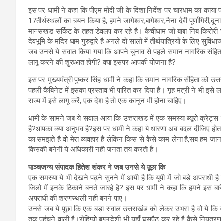
इस पर धामी ने कहा कि पीएम मोदी जी के दिशा निर्देश पर चारधाम का काया 
17तीर्थस्थलों का चयन किया है, हमने जागेश्वर,बागेश्वर,नैना देवी पूर्णागिरी
मानसखंड सर्किट के तहत डेवलप कर रहे है। कैचीधाम जो बाबा निब किरोरी 
देवभूमि के मंदिर धाम गुरुद्वारे है अगले दो सालो में तीर्थयात्रियों के लिए सुवि
जब उनसे ये सवाल किया गया कि आपने चुनाव से पहले समान नागरिक संहिता 
लागू करने की शुरुआत होगी? क्या इसपर आपकी योजना है?
इस पर मुख्यमंत्री पुष्कर सिंह धामी ने कहा कि समान नागरिक संहिता को उत्
पहली कैबिनेट में इसका प्रस्ताव भी पारित कर दिया है। गृह मंत्री ने भी इसे
राज्य में इसे लागू करें, एक देश है तो एक कानून भी होना चाहिए।
धामी के सामने जब ये सवाल आया कि उत्तराखंड में एक समस्या ब्यूरो क्रेट्स
है?आपका क्या अनुभव है?इस पर धामी ने कहा ये धारणा अब बदल दीजिए होता 
का समझते है वो मेरा व्यवहार है लेकिन किस से कैसे काम लेना है,सब हम जानत
किसकी बनेगी ये अधिकारी नही जनता तय करती है।
पाञ्चजन्य संपादक हितेश शंकर ने जब उनसे ये पूछा कि
एक समस्या ये भी देखने पढ़ने सुनने में आयी है कि यूपी में जो बड़े अपराधी ह
जिलो में इनके ठिकाने बनते जारहे है? इस पर धामी ने कहा कि हमने इस बारे
अपराधी की शरणस्थली नही बनने पाए।
उनसे जब ये पूछा कि एक बड़ा सवाल उत्तराखंड को लेकर उभरा है वो ये कि यह
तक पहुंचने वाली है।रोहिग्यो बंग्लादेशी भी यहाँ घुसपैठ कर रहे है कैसे नियं