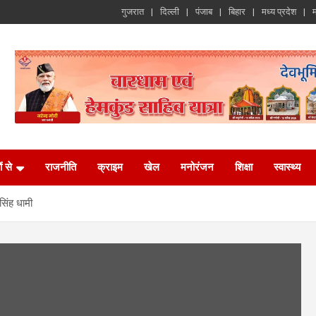
गुजरात
दिल्ली
पंजाब
बिहार
मध्य प्रदेश
म
ं से
राजनीति
क्राइम
खेल
मनोरंजन
शिक्षा
स्वास्थ्य
 सिंह धामी