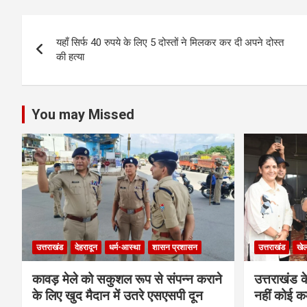
s
b
er
n
dI
e
Post
A
o
g
n
यहाँ सिर्फ 40 रुपये के लिए 5 दोस्तों ने मिलकर कर दी अपने दोस्त
navigation
p
o
er
की हत्या
p
k
You may Missed
उत्तराखंड
देहरादून
धर्म-आस्था
शासन प्रशासन
उत्तराखंड
खे
कावड़ मेले को सकुशल रूप से संपन्न कराने
उत्तराखंड के
के लिए खुद मैदान में उतरे एसएसपी दून
नहीं कोई कम