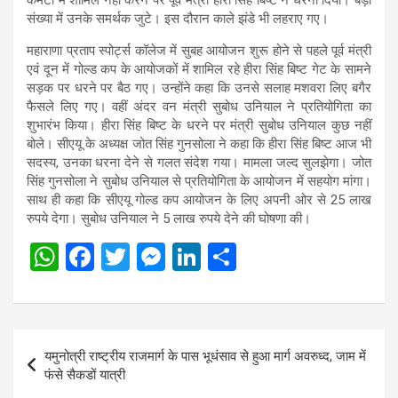
संख्या में उनके समर्थक जुटे। इस दौरान काले झंडे भी लहराए गए।
महाराणा प्रताप स्पोर्ट्स कॉलेज में सुबह आयोजन शुरू होने से पहले पूर्व मंत्री
एवं दून में गोल्ड कप के आयोजकों में शामिल रहे हीरा सिंह बिष्ट गेट के सामने
सड़क पर धरने पर बैठ गए। उन्होंने कहा कि उनसे सलाह मशवरा लिए बगैर
फैसले लिए गए। वहीं अंदर वन मंत्री सुबोध उनियाल ने प्रतियोगिता का
शुभारंभ किया। हीरा सिंह बिष्ट के धरने पर मंत्री सुबोध उनियाल कुछ नहीं
बोले। सीएयू के अध्यक्ष जोत सिंह गुनसोला ने कहा कि हीरा सिंह बिष्ट आज भी
सदस्य, उनका धरना देने से गलत संदेश गया। मामला जल्द सुलझेगा। जोत
सिंह गुनसोला ने सुबोध उनियाल से प्रतियोगिता के आयोजन में सहयोग मांगा।
साथ ही कहा कि सीएयू गोल्ड कप आयोजन के लिए अपनी ओर से 25 लाख
रुपये देगा। सुबोध उनियाल ने 5 लाख रुपये देने की घोषणा की।
W
F
T
M
Li
S
h
a
wi
es
n
h
at
ce
tt
se
ke
ar
s
b
er
n
dI
e
Post
यमुनोत्री राष्ट्रीय राजमार्ग के पास भूधंसाव से हुआ मार्ग अवरुध्द, जाम में
A
o
g
n
navigation
फंसे सैकडों यात्री