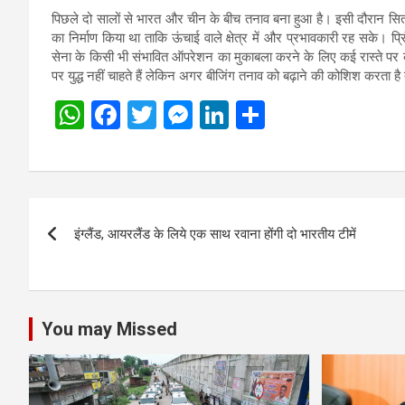
पिछले दो सालों से भारत और चीन के बीच तनाव बना हुआ है। इसी दौरान स
का निर्माण किया था ताकि ऊंचाई वाले क्षेत्र में और प्रभावकारी रह सके। प्रि
सेना के किसी भी संभावित ऑपरेशन का मुकाबला करने के लिए कई रास्ते पर 
पर युद्ध नहीं चाहते हैं लेकिन अगर बीजिंग तनाव को बढ़ाने की कोशिश करता है 
W
F
T
M
Li
S
h
a
wi
es
n
h
at
ce
tt
se
ke
ar
s
b
er
n
dI
e
Post
A
o
g
n
इंग्लैंड, आयरलैंड के लिये एक साथ रवाना होंगी दो भारतीय टीमें
navigation
p
o
er
p
k
You may Missed