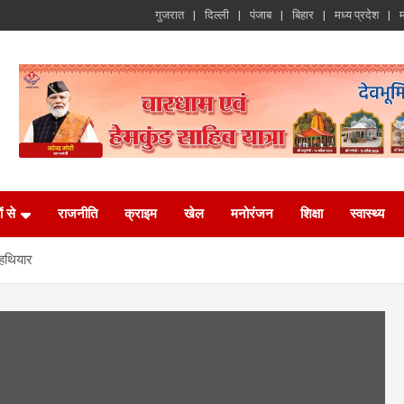
गुजरात
दिल्ली
पंजाब
बिहार
मध्य प्रदेश
म
ं से
राजनीति
क्राइम
खेल
मनोरंजन
शिक्षा
स्वास्थ्य
 हथियार