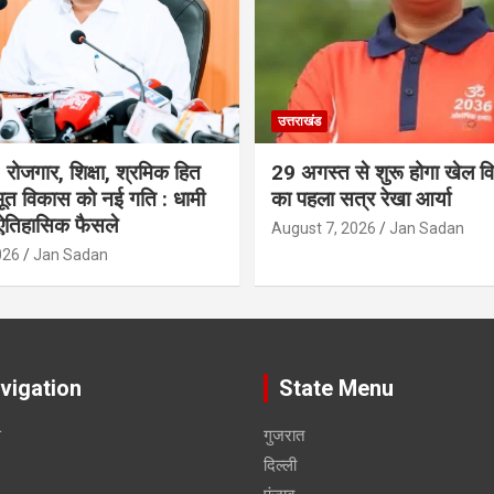
उत्तराखंड
रोजगार, शिक्षा, श्रमिक हित
29 अगस्त से शुरू होगा खेल विश
त विकास को नई गति : धामी
का पहला सत्र रेखा आर्या
 ऐतिहासिक फैसले
August 7, 2026
Jan Sadan
026
Jan Sadan
vigation
State Menu
स
गुजरात
दिल्ली